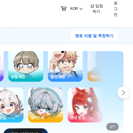
로
샵 입점
그
KOR
하기
인
멘토 지원 및 추천하기
3
/
7