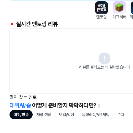
멘토링
마크서버
와
실시간 멘토링 리뷰
!
리뷰를 불러오는 데 실패했습니다
많이 찾는 멘토
데뷔/방송
 어떻게 준비할지 막막하다면?
데뷔/방송
채널 성장
보컬/믹싱
음향/PC/VR 세팅
뚜따