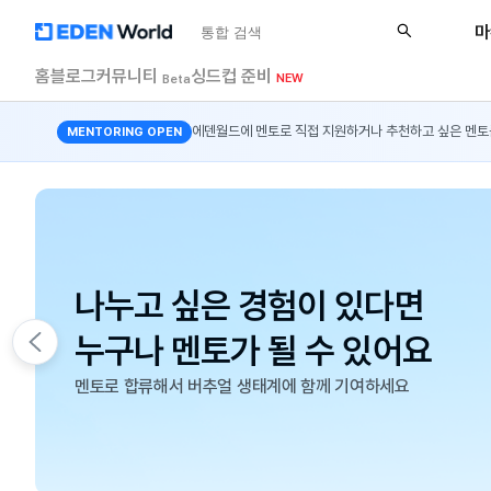
버추얼 크리에이터 성장 플랫폼 EDEN
버튜버
버튜버 데뷔
VRChat
마
홈
블로그
커뮤니티
싱드컵 준비
NEW
Beta
에덴월드에 멘토로 직접 지원하거나 추천하고 싶은 멘토
MENTORING OPEN
버튜버 데뷔부터 성장까지,

버추얼 멘토링으로 해결하세요
누적 멘토링 400건 ᐧ 리뷰 140+건으로 검증된 멘토링