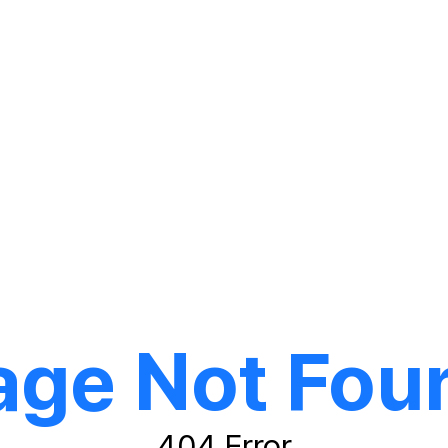
age Not Fou
404 Error