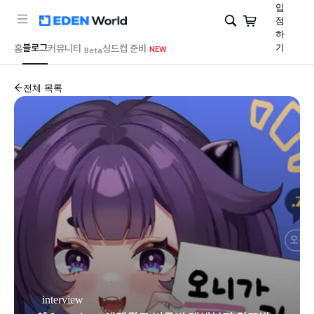
입
점
하
블로그
기
홈
커뮤니티
싱드컵 준비
NEW
Beta
전체 목록
interview